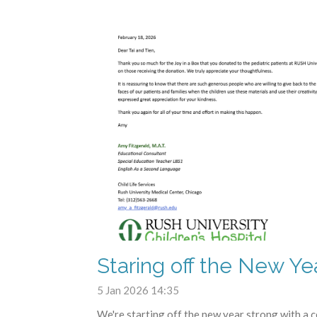
Staring off the New Ye
5 Jan 2026
14:35
We're starting off the new year strong with a 