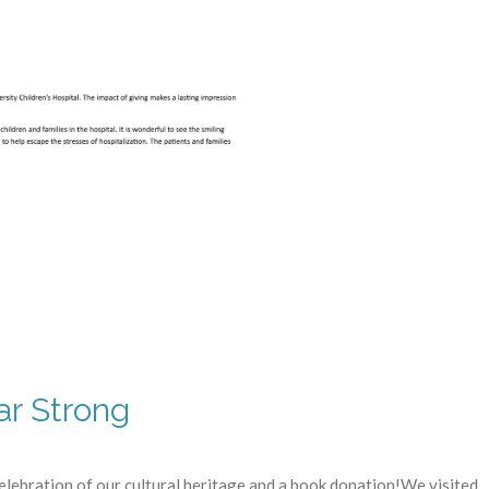
ar Strong
celebration of our cultural heritage and a book donation!We visited