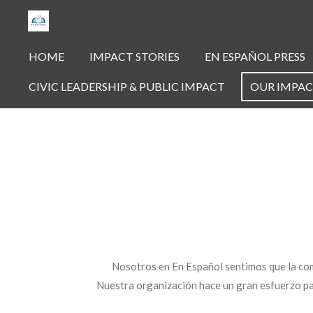
Skip
to
main
HOME
IMPACT STORIES
EN ESPAÑOL PRESS
content
CIVIC LEADERSHIP & PUBLIC IMPACT
OUR IMPA
Nosotros en En Español sentimos que la com
Nuestra organización hace un gran esfuerzo pa